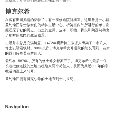
里斯兰，尽管他们也是圣约翰团的一份子。
博克尔希
在富有田园风情的萨特兰，有一座修道院祈祷室。这里曾是一小群
圣约翰团修士修女们的精神生活中心。祈祷室内外所进行的考古发
掘还原了它的历史。出土的金属、皮革、织物、骨头和陶器勾勒出
了那时的居民的生活图景。
生活并非总是充满诗意。1472年明斯特主教派人绑架了一名凡人
修士以勒索钱财。80年以后，博克尔希女修道院的院长写到，贫穷
的我们侍奉着贫穷的人。
最终在1587年，所有的修士修女都离开了。博克尔希的最后一任
长老把修道院的土地出租给来两个荷兰人，从而为其近300年的宗
教活动画上来句号。
圣约翰团拥有博克尔希的土地直到十九世纪。
Navigation