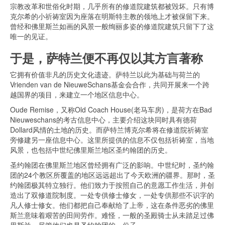
宗教改革和世俗化时期，几乎所有的修道院建筑都被毁坏。只有博
克尔希的小祈祷室因为座落在明斯特主教的领地上才被保留下来。
曾经和佛里斯兰如画的风景一般绚丽多姿的修道院建筑只留下了这
唯一的见证。
于是，萨特兰便不再仅以其方言著称
它拥有价值非凡的历史文化遗迹。萨特兰以此为基础与荷兰的
Vrienden van de NieuweSchans基金会合作，共同开展来一个跨
越国界的项目，来建立一个地区信息中心。
Oude Remise，又称Old Coach House(老马车房)，是荷方在Bad
Nieuweschans的考古信息中心，主要介绍这块同时具有德荷
Dollard风情的土地的历史。而萨特兰博克尔希将在修道院祈祷室
旁修建另一座信息中心。这里所提供的信息不仅包括祈祷室，当地
风景，也包括中世纪佛里斯兰地区圣约翰团的历史。
圣约翰团在佛里斯兰地区曾经拥有广泛的影响。中世纪时，圣约翰
团的24个教区所覆盖的地区远远超出了今天欧洲的疆界。那时，圣
约翰团极其特立独行。他们致力于按照自己的意愿工作生活，并创
造出了双修道院制度。一处专供修士修女，一处专供那些不识字的
凡人修士修女。他们都把自己奉献给了上帝，这在条件恶劣的佛里
斯兰意味着艰苦的田间劳作。难怪，一般的圣殿骑士从未踏足过佛