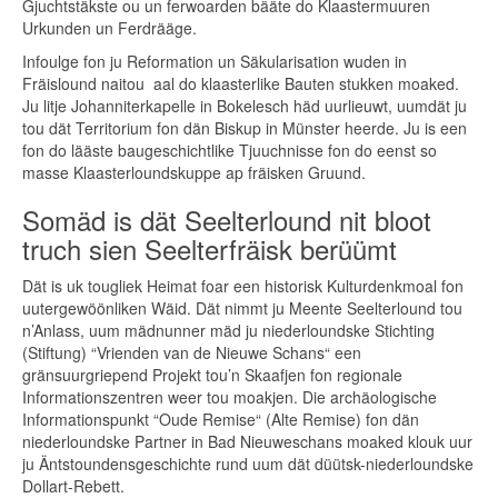
Gjuchtstäkste ou un ferwoarden bääte do Klaastermuuren
Urkunden un Ferdrääge.
Infoulge fon ju Reformation un Säkularisation wuden in
Fräislound naitou aal do klaasterlike Bauten stukken moaked.
Ju litje Johanniterkapelle in Bokelesch häd uurlieuwt, uumdät ju
tou dät Territorium fon dän Biskup in Münster heerde. Ju is een
fon do lääste baugeschichtlike Tjuuchnisse fon do eenst so
masse Klaasterloundskuppe ap fräisken Gruund.
Somäd is dät Seelterlound nit bloot
truch sien Seelterfräisk berüümt
Dät is uk tougliek Heimat foar een historisk Kulturdenkmoal fon
uutergewöönliken Wäid. Dät nimmt ju Meente Seelterlound tou
n’Anlass, uum mädnunner mäd ju niederloundske Stichting
(Stiftung) “Vrienden van de Nieuwe Schans“ een
gränsuurgriepend Projekt tou’n Skaafjen fon regionale
Informationszentren weer tou moakjen. Die archäologische
Informationspunkt “Oude Remise“ (Alte Remise) fon dän
niederloundske Partner in Bad Nieuweschans moaked klouk uur
ju Äntstoundensgeschichte rund uum dät düütsk-niederloundske
Dollart-Rebett.