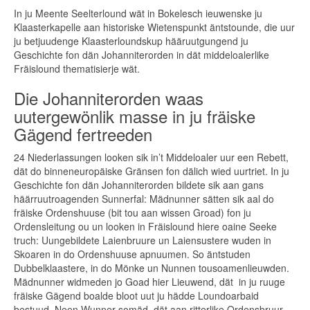
In ju Meente Seelterlound wät in Bokelesch ieuwenske ju
Klaasterkapelle aan historiske Wietenspunkt äntstounde, die uur
ju betjuudenge Klaasterloundskup hääruutgungend ju
Geschichte fon dän Johanniterorden in dät middeloalerlike
Fräislound thematisierje wät.
Die Johanniterorden waas
uutergewönlik masse in ju fräiske
Gägend fertreeden
24 Niederlassungen looken sik in’t Middeloaler uur een Rebett,
dät do binneneuropäiske Gränsen fon dälich wied uurtriet. In ju
Geschichte fon dän Johanniterorden bildete sik aan gans
häärruutroagenden Sunnerfal: Mädnunner sätten sik aal do
fräiske Ordenshuuse (bit tou aan wissen Groad) fon ju
Ordensleitung ou un looken in Fräislound hiere oaine Seeke
truch: Uungebildete Laienbruure un Laiensustere wuden in
Skoaren in do Ordenshuuse apnuumen. So äntstuden
Dubbelklaastere, in do Mönke un Nunnen tousoamenlieuwden.
Mädnunner widmeden jo Goad hier Lieuwend, dät in ju ruuge
fräiske Gägend boalde bloot uut ju hädde Loundoarbaid
bestuud. Neen Wunner somäd, dät aan ritterlike Ordensbruur –