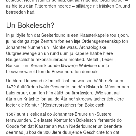
as hie tou dän Ritterorden heerde – silläärge nit fräisken Gruund
betreeden häd.
Un Bokelesch?
In ju Idylle fon dät Seelterlound is een Klaasterkapelle tou sjoon,
ju ins dät gäistige Zentrum fon een litje Ordensgemeenskup fon
Johanniter-Nunnen un –Mönke waas. Archäologiske
Uutgreeuwenge an un rund uum ju Kapelle hääbe hiere
Baugeschichte rekonstruierboar moaked. Metall-, Leder-,
Bunken- un Keramikfuunde läwwerje Waiwiese uur ju
Lieuwenswareld fon do Bewoonere fon domoals.
Un hiere Lieuwend skient nit licht tou weesen hääbe: So uum
1472 äntfüürden twäin Gesandte fon dän Biskup in Münster aan
Laienbruur, uum fon him Jäild tou ärprässjen. „Wie sunt aal
äärm un Knächte fon aal do Äärme“ skreeuw tachentich Jiere
leeter die Komtur ( Klostervorsteher) fon Bokelesch.
1587 sunt slieslik aal do Johanniter-Bruure un -Sustere
ferswuunden. Die lääste Komtur fon Bokelesch ferhierde do
Goude fon dät Klaaster an twain Niederlounder un beendete
deermäd ju boalde 300 Jiere duurjende Geschichte fon dät