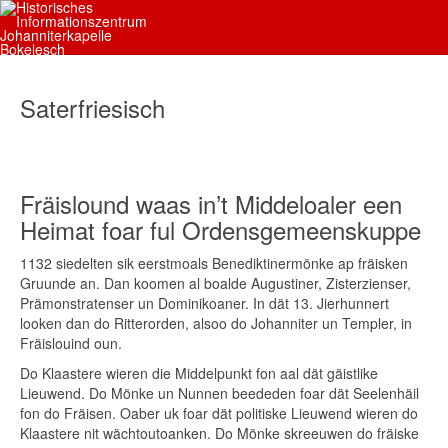
Saterfriesisch
Fräislound waas in’t Middeloaler een
Heimat foar ful Ordensgemeenskuppe
1132 siedelten sik eerstmoals Benediktinermönke ap fräisken
Gruunde an. Dan koomen al boalde Augustiner, Zisterzienser,
Prämonstratenser un Dominikoaner. In dät 13. Jierhunnert
looken dan do Ritterorden, alsoo do Johanniter un Templer, in
Fräislouind oun.
Do Klaastere wieren die Middelpunkt fon aal dät gäistlike
Lieuwend. Do Mönke un Nunnen beededen foar dät Seelenhäil
fon do Fräisen. Oaber uk foar dät politiske Lieuwend wieren do
Klaastere nit wächtoutoanken. Do Mönke skreeuwen do fräiske