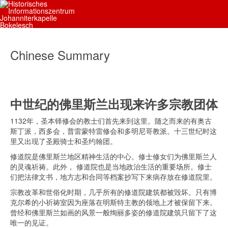
Chinese Summary
中世纪的佛里斯兰出现来许多宗教团体
1132年，圣本铎修会的教士们首先来到这里。随之而来的有奥古
斯丁派，西多会，普雷蒙特雷修会和多明尼哥教派。十三世纪时这
里又出现了圣殿骑士和圣约翰团。
修道院是佛里斯兰地区精神生活的中心。修士修女们为佛里斯兰人
的灵魂祈祷。此外， 修道院也是当地政治生活的重要场所。修士
们把法律文书，地方志和合同等档案抄写下来病存放在修道院里。
宗教改革和世俗化时期，几乎所有的修道院建筑都被毁坏。只有博
克尔希的小祈祷室因为座落在明斯特主教的领地上才被保留下来。
曾经和佛里斯兰如画的风景一般绚丽多姿的修道院建筑只留下了这
唯一的见证。