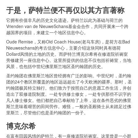
于是，萨特兰便不再仅以其方言著称
它拥有价值非凡的历史文化遗迹。萨特兰以此为基础与荷兰的
Vrienden van de NieuweSchans基金会合作，共同开展来一个跨
越国界的项目，来建立一个地区信息中心。
Oude Remise，又称Old Coach House(老马车房)，是荷方在Bad
Nieuweschans的考古信息中心，主要介绍这块同时具有德荷
Dollard风情的土地的历史。而萨特兰博克尔希将在修道院祈祷室
旁修建另一座信息中心。这里所提供的信息不仅包括祈祷室，当地
风景，也包括中世纪佛里斯兰地区圣约翰团的历史。
圣约翰团在佛里斯兰地区曾经拥有广泛的影响。中世纪时，圣约翰
团的24个教区所覆盖的地区远远超出了今天欧洲的疆界。那时，圣
约翰团极其特立独行。他们致力于按照自己的意愿工作生活，并创
造出了双修道院制度。一处专供修士修女，一处专供那些不识字的
凡人修士修女。他们都把自己奉献给了上帝，这在条件恶劣的佛里
斯兰意味着艰苦的田间劳作。难怪，一般的圣殿骑士从未踏足过佛
里斯兰，尽管他们也是圣约翰团的一份子。
博克尔希
在富有田园风情的萨特兰，有一座修道院祈祷室。这里曾是一小群