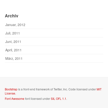
Archiv
Januar, 2012
Juli, 2011
Juni, 2011
April, 2011
März, 2011
Bootstrap
is a front-end framework of Twitter, Inc. Code licensed under
MIT
License.
Font Awesome
font licensed under
SIL OFL 1.1
.