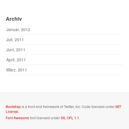
Archiv
Januar, 2012
Juli, 2011
Juni, 2011
April, 2011
März, 2011
Bootstrap
is a front-end framework of Twitter, Inc. Code licensed under
MIT
License.
Font Awesome
font licensed under
SIL OFL 1.1
.