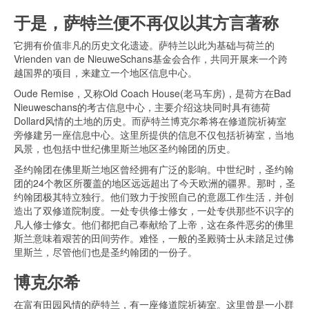
于是，萨特兰便不再仅以其方言著称
它拥有价值非凡的历史文化遗迹。萨特兰以此为基础与荷兰的
Vrienden van de NieuweSchans基金会合作，共同开展来一个跨
越国界的项目，来建立一个地区信息中心。
Oude Remise，又称Old Coach House(老马车房)，是荷方在Bad
Nieuweschans的考古信息中心，主要介绍这块同时具有德荷
Dollard风情的土地的历史。而萨特兰博克尔希将在修道院祈祷室
旁修建另一座信息中心。这里所提供的信息不仅包括祈祷室，当地
风景，也包括中世纪佛里斯兰地区圣约翰团的历史。
圣约翰团在佛里斯兰地区曾经拥有广泛的影响。中世纪时，圣约翰
团的24个教区所覆盖的地区远远超出了今天欧洲的疆界。那时，圣
约翰团极其特立独行。他们致力于按照自己的意愿工作生活，并创
造出了双修道院制度。一处专供修士修女，一处专供那些不识字的
凡人修士修女。他们都把自己奉献给了上帝，这在条件恶劣的佛里
斯兰意味着艰苦的田间劳作。难怪，一般的圣殿骑士从未踏足过佛
里斯兰，尽管他们也是圣约翰团的一份子。
博克尔希
在富有田园风情的萨特兰，有一座修道院祈祷室。这里曾是一小群