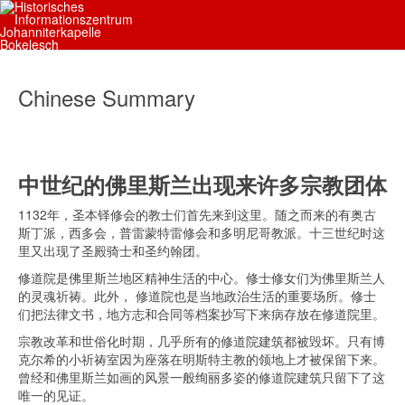
Chinese Summary
中世纪的佛里斯兰出现来许多宗教团体
1132年，圣本铎修会的教士们首先来到这里。随之而来的有奥古
斯丁派，西多会，普雷蒙特雷修会和多明尼哥教派。十三世纪时这
里又出现了圣殿骑士和圣约翰团。
修道院是佛里斯兰地区精神生活的中心。修士修女们为佛里斯兰人
的灵魂祈祷。此外， 修道院也是当地政治生活的重要场所。修士
们把法律文书，地方志和合同等档案抄写下来病存放在修道院里。
宗教改革和世俗化时期，几乎所有的修道院建筑都被毁坏。只有博
克尔希的小祈祷室因为座落在明斯特主教的领地上才被保留下来。
曾经和佛里斯兰如画的风景一般绚丽多姿的修道院建筑只留下了这
唯一的见证。